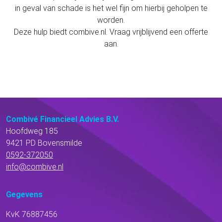
in geval van schade is het wel fijn om hierbij geholpen te
worden.
Deze hulp biedt combive.nl. Vraag vrijblijvend een offerte
aan.
Combivé Financieel Advies B.V.
Hoofdweg 185
9421 PD Bovensmilde
0592-372050
info@combive.nl
Gegevens
KvK 76887456