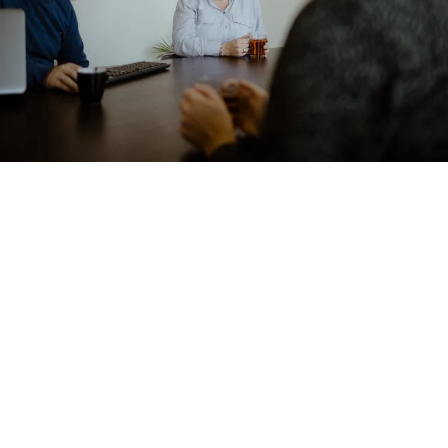
Altijd onafhankelijk,
betrouwbaar en passend advies
Wij adviseren u graag, wij stellen uw belang voorop en
streven er samen met u naar om de beste keuzes te maken
Daarnaast hopen wij natuurlijk dat u geen schade heeft, maar
in geval van schade is het wel fijn om hierbij geholpen te
worden.
Deze hulp biedt combive.nl. Vraag vrijblijvend een offerte